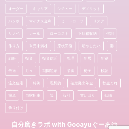
オーダー
キャリア
シチュー
デメリット
バンボ
マイナス金利
ミートローフ
リスク
リノベ
レール
ローコスト
下駄箱収納
何割
作り方
単元未満株
原状回復
増やしたい
妻
戦略
投資
投資信託
整理
新居
新築
最適
月々
期間短縮
栄養
椅子
検証
注文住宅
特例
理想的
確定拠出年金
秋生まれ
簡単
自家用車
親
設計
買い回り
転職
飾り付け
自分磨きラボ with Gooayuぐーあゆ
© 2026 自分磨きラボ with Gooayuぐーあゆ Powered by