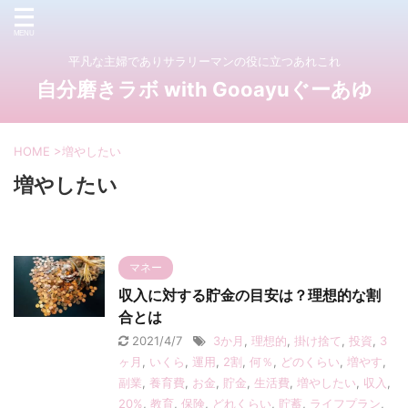
平凡な主婦でありサラリーマンの役に立つあれこれ
自分磨きラボ with Gooayuぐーあゆ
HOME
>
増やしたい
増やしたい
マネー
収入に対する貯金の目安は？理想的な割
合とは
2021/4/7
3か月
,
理想的
,
掛け捨て
,
投資
,
3
ヶ月
,
いくら
,
運用
,
2割
,
何％
,
どのくらい
,
増やす
,
副業
,
養育費
,
お金
,
貯金
,
生活費
,
増やしたい
,
収入
,
20%
,
教育
,
保険
,
どれくらい
,
貯蓄
,
ライフプラン
,