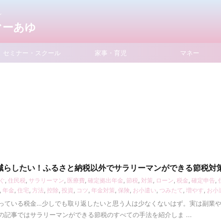
れ
uぐーあゆ
セミナー・スクール
家事・育児
マネー
減らしたい！ふるさと納税以外でサラリーマンができる節税対策
ぐ
,
住民税
,
サラリーマン
,
医療費
,
確定拠出年金
,
節税
,
対策
,
ローン
,
税金
,
確定申告
,
,
年金
,
住宅
,
方法
,
控除
,
投資
,
コツ
,
年金対策
,
保険
,
お小遣い
,
つみたて
,
増やす
,
お小
っている税金…少しでも取り返したいと思う人は少なくないはず。実は副業
の記事ではサラリーマンができる節税のすべての手法を紹介しま ...