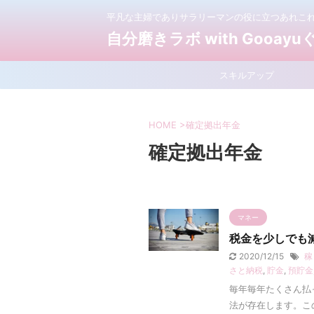
平凡な主婦でありサラリーマンの役に立つあれこ
自分磨きラボ with Gooay
スキルアップ
HOME
>
確定拠出年金
確定拠出年金
マネー
税金を少しでも
2020/12/15
稼
さと納税
,
貯金
,
預貯金
毎年毎年たくさん払
法が存在します。こ