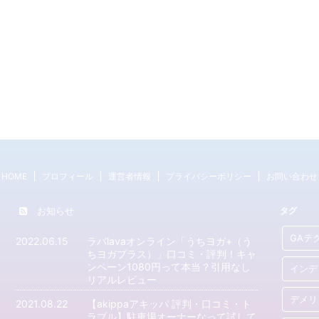
HOME
プロフィール
運営者情報
プライバシーポリシー
お問い合わせ
お知らせ
タグ
GAテ
2022.06.15
ラバlavaオンライン「うちヨガ+（う
ちヨガプラス）」口コミ・評判！キャ
ンペーン1080円って本当？引用なし
インデ
リアルレビュー
デメリ
2021.08.22
【akippaアキッパ 評判・口コミ・ト
ラブル】駐車場オーナーなって試して