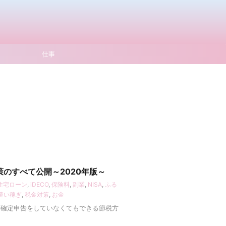
仕事
のすべて公開～2020年版～
住宅ローン
,
iDECO
,
保険料
,
副業
,
NISA
,
ふる
遣い稼ぎ
,
税金対策
,
お金
や確定申告をしていなくてもできる節税方