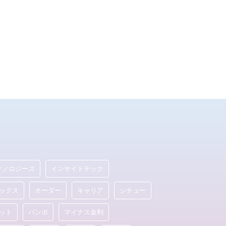
クノロジーズ
インサイトテック
ックス
オーダー
キャリア
シチュー
ット
バンボ
マイナス金利