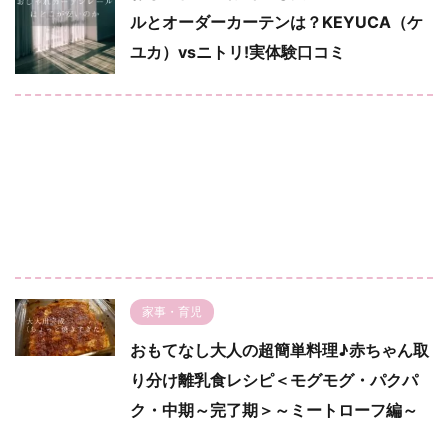
ルとオーダーカーテンは？KEYUCA（ケ
ユカ）vsニトリ!実体験口コミ
家事・育児
おもてなし大人の超簡単料理♪赤ちゃん取
り分け離乳食レシピ＜モグモグ・パクパ
ク・中期～完了期＞～ミートローフ編～