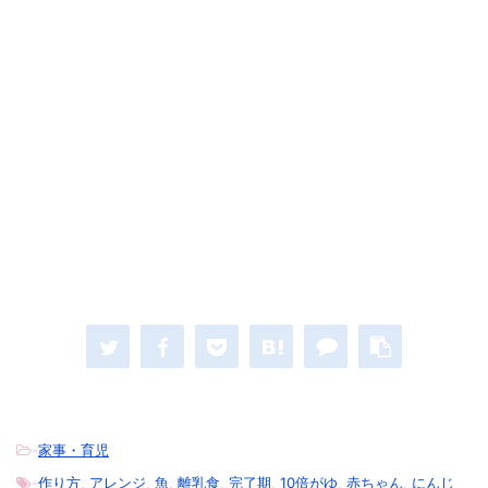
-
家事・育児
-
作り方
,
アレンジ
,
魚
,
離乳食
,
完了期
,
10倍がゆ
,
赤ちゃん
,
にんじ