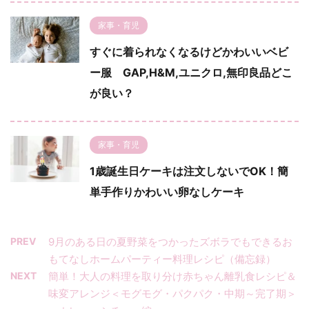
家事・育児
すぐに着られなくなるけどかわいいベビ
ー服 GAP,H&M,ユニクロ,無印良品どこ
が良い？
家事・育児
1歳誕生日ケーキは注文しないでOK！簡
単手作りかわいい卵なしケーキ
PREV
9月のある日の夏野菜をつかったズボラでもできるお
もてなしホームパーティー料理レシピ（備忘録）
NEXT
簡単！大人の料理を取り分け赤ちゃん離乳食レシピ＆
味変アレンジ＜モグモグ・パクパク・中期～完了期＞