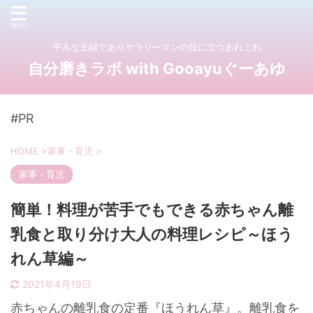
平凡な主婦でありサラリーマンの役に立つあれこれ
自分磨きラボ with Gooayuぐーあゆ
#PR
HOME
>
家事・育児
>
家事・育児
簡単！料理が苦手でもできる赤ちゃん離
乳食と取り分け大人の料理レシピ～ほう
れん草編～
2021年4月19日
赤ちゃんの離乳食の定番『ほうれん草』。離乳食を